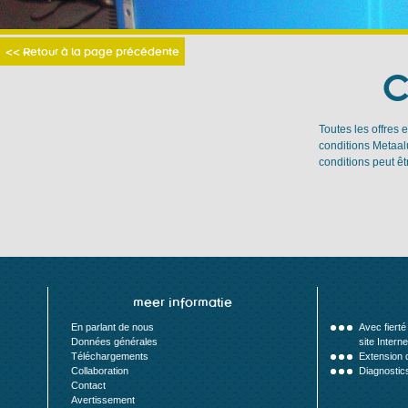
<< Retour à la page précédente
C
Toutes les offres 
conditions Metaal
conditions peut êt
meer informatie
En parlant de nous
Avec fiert
Données générales
site Interne
Téléchargements
Extension d
Collaboration
Diagnostics
Contact
Avertissement