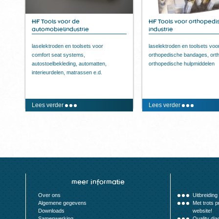
HF Tools voor de
HF Tools voor orthopedi
automobielindustrie
industrie
laselektroden en toolsets voor
laselektroden en toolsets voo
comfort seat systems,
orthopedische bandages, ort
autostoelbekleding, automatten,
orthopedische hulpmiddelen
interieurdelen, matrassen e.d.
Lees verder
Lees verder
meer informatie
Over ons
Uitbreiding 
Algemene gegevens
Met trots 
Downloads
website!
Samenwerking
Quality dia