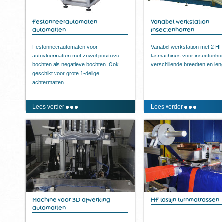
Festonneerautomaten
Variabel werkstation
automatten
insectenhorren
Festonneerautomaten voor
Variabel werkstation met 2 H
autovloermatten met zowel positieve
lasmachines voor insectenho
bochten als negatieve bochten. Ook
verschillende breedten en len
geschikt voor grote 1-delige
achtermatten.
Lees verder
Lees verder
Machine voor 3D afwerking
HF laslijn turnmatrassen
automatten