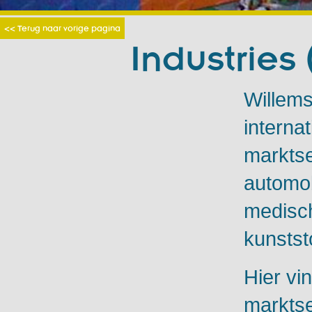
<< Terug naar vorige pagina
Industries
Willems
interna
markts
automob
medisch
kunststo
Hier vi
marktse