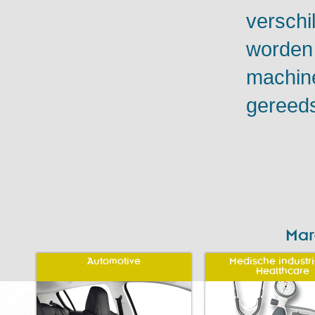
verschi
worden 
machin
gereed
Mar
Automotive
Medische industr
Healthcare